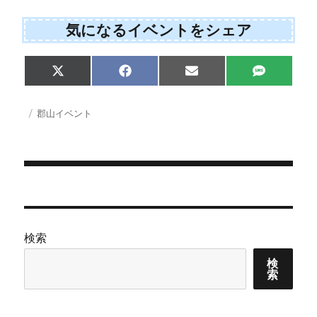
気になるイベントをシェア
Share
Share
Share
Share
X
F
E
S
on
on
on
on
(
a
m
M
T
c
a
S
w
e
i
投
カ
郡山イベント
i
b
l
稿
テ
t
o
日:
ゴ
t
o
e
k
リ
r
ー
)
投
稿
ナ
検索
ビ
検
索
ゲ