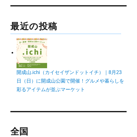
ー
シ
ョ
最近の投稿
ン
開成山.ichi（カイセイザンドットイチ）｜8月23
日（日）に開成山公園で開催！グルメや暮らしを
彩るアイテムが並ぶマーケット
全国