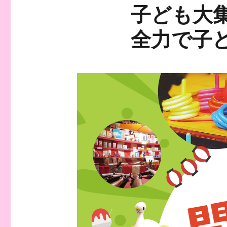
子ども大
全力で子ど