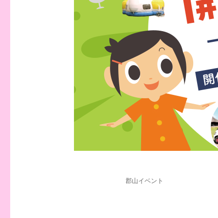
投
カ
郡山イベント
稿
テ
日:
ゴ
リ