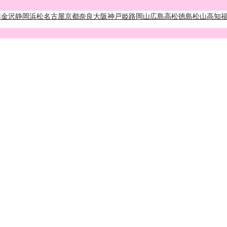
本
金沢
静岡
浜松
名古屋
京都
奈良
大阪
神戸
姫路
岡山
広島
高松
徳島
松山
高知