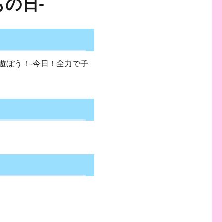
の日-
で遊ぼう！-今日！全力で子