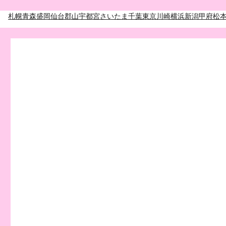
札幌
青森
盛岡
仙台
郡山
宇都宮
さいたま
千葉
東京
川崎
横浜
新潟
甲府
松